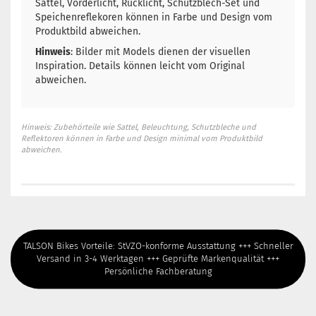
Sattel, Vorderlicht, Rücklicht, Schutzblech-Set und
Speichenreflekoren können in Farbe und Design vom
Produktbild abweichen.
Hinweis
: Bilder mit Models dienen der visuellen
Inspiration. Details können leicht vom Original
abweichen.
Hinweis: Zubehörteile wie Sattel, Beleuchtung, Schutzbleche und
Reflektoren können in Farbe und Design minimal vom Produktbild
abweichen.
TALSON Bikes Vorteile: StVZO-konforme Ausstattung +++ Schneller
Versand in 3-4 Werktagen +++ Geprüfte Markenqualität +++
Persönliche Fachberatung