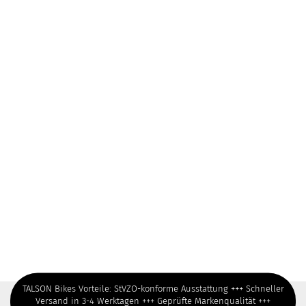
TALSON Bikes Vorteile: StVZO-konforme Ausstattung +++ Schneller
Versand in 3-4 Werktagen +++ Geprüfte Markenqualität +++